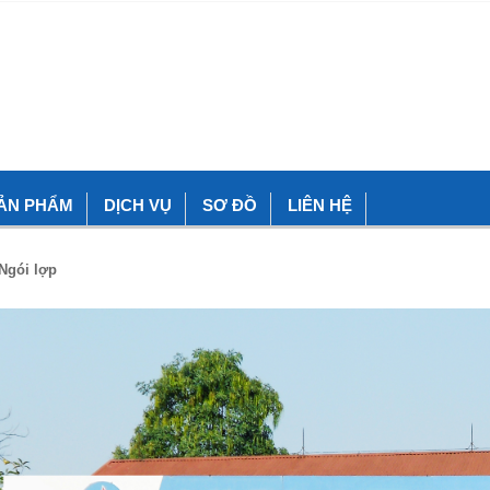
ẢN PHẨM
DỊCH VỤ
SƠ ĐỒ
LIÊN HỆ
Ngói lợp