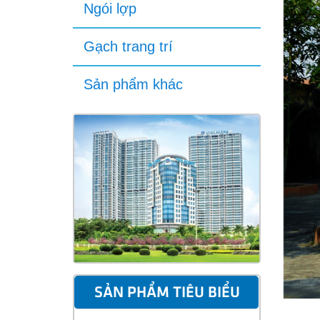
Ngói lợp
Gạch trang trí
Sản phẩm khác
SẢN PHẨM TIÊU BIỂU