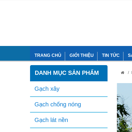
TRANG CHỦ
GIỚI THIỆU
TIN TỨC
S
DANH MỤC SẢN PHẨM
/
Gạch xây
Gạch chống nóng
Gạch lát nền