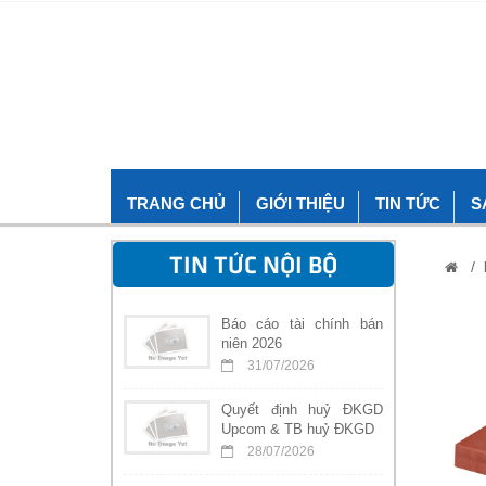
TRANG CHỦ
GIỚI THIỆU
TIN TỨC
S
TIN TỨC NỘI BỘ
/
Báo cáo tài chính bán
niên 2026
31/07/2026
Quyết định huỷ ĐKGD
Upcom & TB huỷ ĐKGD
28/07/2026