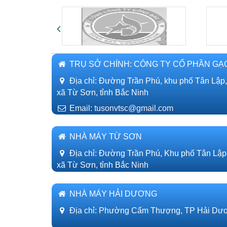
TRỤ SỞ CHÍNH: CÔNG TY CỔ PHẦN GẠ
Địa chỉ: Đường Trần Phú, khu phố Tân Lập
xã Từ Sơn, tỉnh Bắc Ninh
Email:
tusonvtsc@gmail.com
NHÀ MÁY TỪ SƠN
Địa chỉ: Đường Trần Phú, Khu phố Tân Lập
xã Từ Sơn, tỉnh Bắc Ninh
NHÀ MÁY HẢI DƯƠNG
Địa chỉ: Phường Cẩm Thượng, TP Hải Dươ