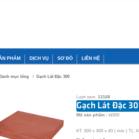
ẢN PHẨM
DỊCH VỤ
SƠ ĐỒ
LIÊN HỆ
/
Danh mục tổng
Gạch Lát Đặc 300
Lượt xem:
13168
Gạch Lát Đặc 3
Mã sản phẩm :
ld300
KT: 300 x 300 x 40 ( mm ) TL: