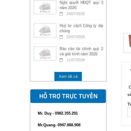
Nghị quyết HĐQT quý 3
năm 2026
24/07/2026
Huỷ tư cách Công ty đại
chúng
22/07/2026
Báo cáo tài chính quý 2
và giải trình năm 2026
11/07/2026
Xem tất cả
C
sả
HỖ TRỢ TRỰC TUYẾN
T
Mr. Duy - 0982.355.291
Mr.Quang- 0947.888.908