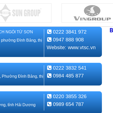
B
0222 3841 972
CH NGÓI TỪ SƠN
0947 888 908
, phường Đình Bảng, thị
Website: www.vtsc.vn
0222 3832 541
0984 485 877
, Phường Đình Bảng, thị
0220 3855 326
0989 654 787
ng, tỉnh Hải Dương