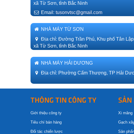
xã Từ Sơn, tỉnh Bắc Ninh
Email:
tusonvtsc@gmail.com
NHÀ MÁY TỪ SƠN
Địa chỉ: Đường Trần Phú, Khu phố Tân Lập
xã Từ Sơn, tỉnh Bắc Ninh
NHÀ MÁY HẢI DƯƠNG
Địa chỉ: Phường Cẩm Thượng, TP Hải Dươ
THÔNG TIN CÔNG TY
SẢN
Giới thiệu công ty
Xi măng
Tiêu chí bán hàng
Gạch xâ
Đối tác chiến lược
Sản phẩ