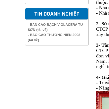
thuộc:
- Nhà
- Nhà
TIN DOANH NGHIỆP
2- Sứ
- BẢN CÁO BẠCH VIGLACERA TỪ
CTCP 
SƠN (tải về)
xây dự
- BÁO CÁO THƯỜNG NIÊN 2008
(tải về)
3- Tầ
CTCP 
đơn vị
Nam. P
nghề t
4- Giá
- Truy
- Năng