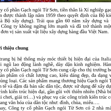
y cổ phần Gạch ngói Từ Sơn, tiền thân là Xí nghiệp gạ
 được thành lập năm 1959 theo quyết định của Bộ ki
là Bộ xây dựng). Trải qua gần 60 năm xây dựng và 
, Công ty không ngừng lớn mạnh và đã trở thành một
đơn vị sản xuất vật liệu xây dựng hàng đầu Việt Nam.
i thiệu chung
rang bị hệ thống máy móc thiết bị hiện đại của Itali
ội ngũ lao động lành nghề, dày dặn kinh nghiệm. Hà
y cổ phần Gạch ngói Từ Sơn cung cấp cho thị trường 
sản phẩm có chất lượng cao, kiểu dáng đẹp, đa dạng
hủng loại. Các sản phẩm mang thương hiệu Gạch ngói 
nh tế và đậm đà bản sắc dân tộc, được sử dụng để xây d
rình kiến trúc hiện đại, gần gũi với thiên nhiên (Nhà bi
i chơi, giải trí…) và phục vụ các công trình kiến trúc c
ang văn hóa của dân tộc như: đình, chùa, miếu….
nay, Công ty cổ phần Gạch ngói Từ Sơn có 2 nhà má