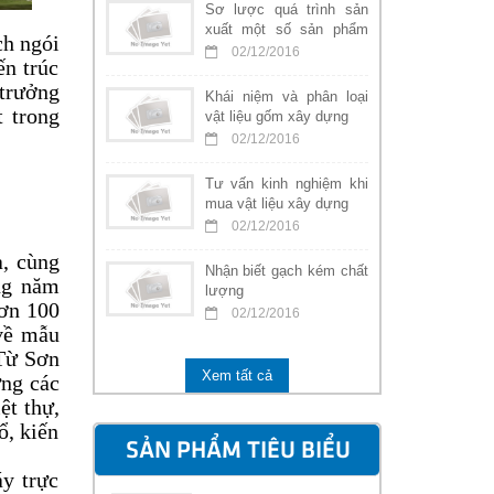
Sơ lược quá trình sản
xuất một số sản phẩm
ch ngói
nung
02/12/2016
ến trúc
trưởng
Khái niệm và phân loại
 trong
vật liệu gốm xây dựng
02/12/2016
Tư vấn kinh nghiệm khi
mua vật liệu xây dựng
02/12/2016
a, cùng
Nhận biết gạch kém chất
ng năm
lượng
hơn 100
02/12/2016
 về mẫu
Từ Sơn
Xem tất cả
ựng các
ệt thự,
ổ, kiến
SẢN PHẨM TIÊU BIỂU
y trực