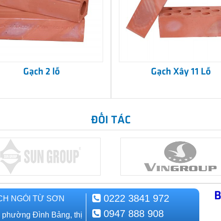
Gạch 2 lỗ
Gạch Xây 11 Lỗ
ĐỐI TÁC
B
0222 3841 972
CH NGÓI TỪ SƠN
0947 888 908
, phường Đình Bảng, thị