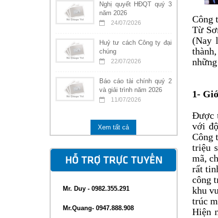
Nghị quyết HĐQT quý 3
năm 2026
Công t
24/07/2026
Từ Sơn
(Nay 
Huỷ tư cách Công ty đại
thành
chúng
những 
22/07/2026
Báo cáo tài chính quý 2
và giải trình năm 2026
1- Giớ
11/07/2026
Được t
với đ
Xem tất cả
Công t
triệu 
mã, c
HỖ TRỢ TRỰC TUYẾN
rất ti
công t
Mr. Duy - 0982.355.291
khu vu
trúc m
Mr.Quang- 0947.888.908
Hiện 