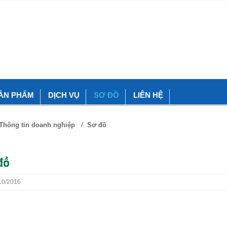
ẢN PHẨM
DỊCH VỤ
SƠ ĐỒ
LIÊN HỆ
/
Thông tin doanh nghiệp
Sơ đồ
đồ
0/2016