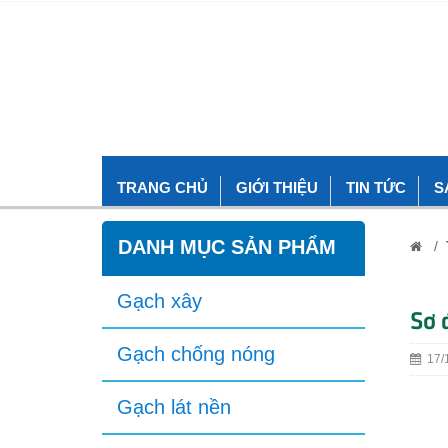
TRANG CHỦ
GIỚI THIỆU
TIN TỨC
S
DANH MỤC SẢN PHẨM
/
Gạch xây
Sơ 
Gạch chống nóng
17/1
Gạch lát nền