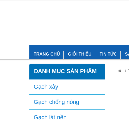
TRANG CHỦ
GIỚI THIỆU
TIN TỨC
S
DANH MỤC SẢN PHẨM
/
Gạch xây
Gạch chống nóng
Gạch lát nền