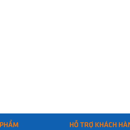
 PHẨM
HỖ TRỢ KHÁCH HÀ