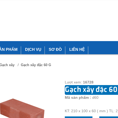
ẢN PHẨM
DỊCH VỤ
SƠ ĐỒ
LIÊN HỆ
/
Gạch xây
Gạch xây đặc 60 G
Lượt xem:
16728
Gạch xây đặc 60
Mã sản phẩm :
d60
KT: 210 x 100 x 60 ( mm ) TL: 