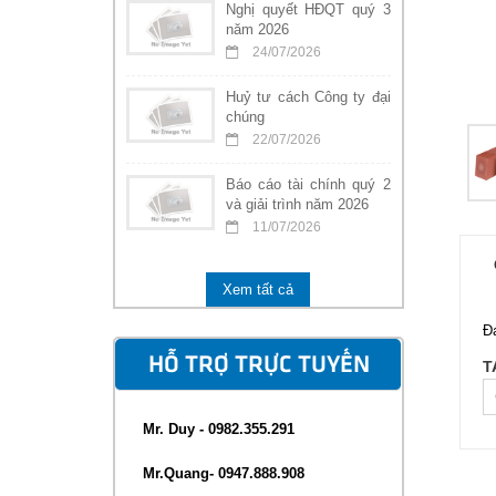
Nghị quyết HĐQT quý 3
năm 2026
24/07/2026
Huỷ tư cách Công ty đại
chúng
22/07/2026
Báo cáo tài chính quý 2
và giải trình năm 2026
11/07/2026
Xem tất cả
Đ
HỖ TRỢ TRỰC TUYẾN
T
Mr. Duy - 0982.355.291
Mr.Quang- 0947.888.908