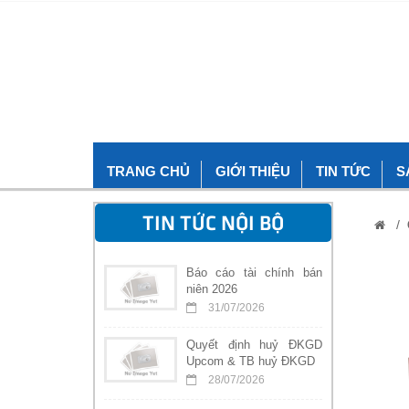
TRANG CHỦ
GIỚI THIỆU
TIN TỨC
S
TIN TỨC NỘI BỘ
/
Báo cáo tài chính bán
niên 2026
31/07/2026
Quyết định huỷ ĐKGD
Upcom & TB huỷ ĐKGD
28/07/2026