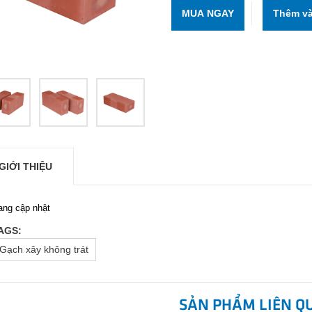
MUA NGAY
GIỚI THIỆU
ang cập nhật
AGS:
Gạch xây không trát
SẢN PHẨM LIÊN Q