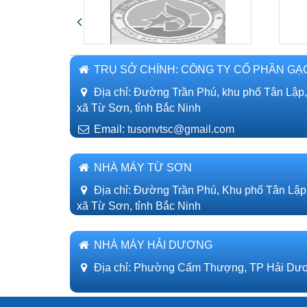
TRỤ SỞ CHÍNH: CÔNG TY CỔ PHẦN GẠ
Địa chỉ: Đường Trần Phú, khu phố Tân Lập
xã Từ Sơn, tỉnh Bắc Ninh
Email:
tusonvtsc@gmail.com
NHÀ MÁY TỪ SƠN
Địa chỉ: Đường Trần Phú, Khu phố Tân Lập
xã Từ Sơn, tỉnh Bắc Ninh
NHÀ MÁY HẢI DƯƠNG
Địa chỉ: Phường Cẩm Thượng, TP Hải Dươ