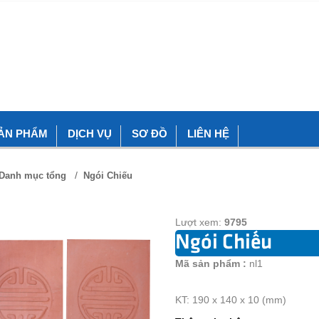
ẢN PHẨM
DỊCH VỤ
SƠ ĐỒ
LIÊN HỆ
/
Danh mục tổng
Ngói Chiếu
Lượt xem:
9795
Ngói Chiếu
Mã sản phẩm :
nl1
KT: 190 x 140 x 10 (mm)