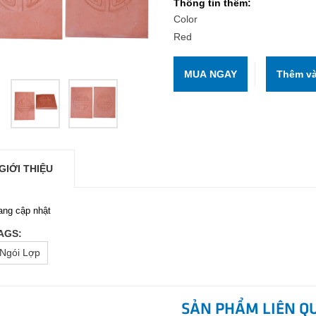
Thông tin thêm:
Color
Red
MUA NGAY
GIỚI THIỆU
ang cập nhật
AGS:
Ngói Lợp
SẢN PHẨM LIÊN Q