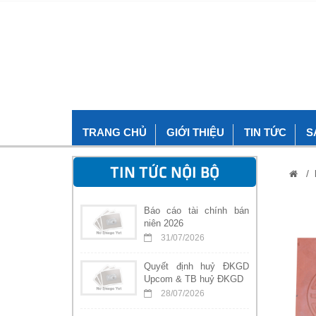
TRANG CHỦ
GIỚI THIỆU
TIN TỨC
S
TIN TỨC NỘI BỘ
/
Báo cáo tài chính bán
niên 2026
31/07/2026
Quyết định huỷ ĐKGD
Upcom & TB huỷ ĐKGD
28/07/2026