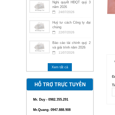
Nghị quyết HĐQT quý 3
năm 2026
24/07/2026
Huỷ tư cách Công ty đại
chúng
22/07/2026
Báo cáo tài chính quý 2
và giải trình năm 2026
11/07/2026
Xem tất cả
Đ
HỖ TRỢ TRỰC TUYẾN
T
Mr. Duy - 0982.355.291
Mr.Quang- 0947.888.908