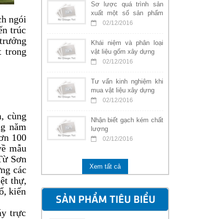
Sơ lược quá trình sản
xuất một số sản phẩm
ch ngói
nung
02/12/2016
ến trúc
trưởng
Khái niệm và phân loại
 trong
vật liệu gốm xây dựng
02/12/2016
Tư vấn kinh nghiệm khi
mua vật liệu xây dựng
02/12/2016
a, cùng
Nhận biết gạch kém chất
ng năm
lượng
hơn 100
02/12/2016
 về mẫu
Từ Sơn
Xem tất cả
ựng các
ệt thự,
ổ, kiến
SẢN PHẨM TIÊU BIỂU
y trực