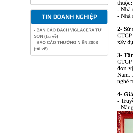
thuộc:
- Nhà
- Nhà
TIN DOANH NGHIỆP
2- Sứ
- BẢN CÁO BẠCH VIGLACERA TỪ
CTCP 
SƠN (tải về)
xây dự
- BÁO CÁO THƯỜNG NIÊN 2008
(tải về)
3- Tầ
CTCP 
đơn vị
Nam. P
nghề t
4- Giá
- Truy
- Năng