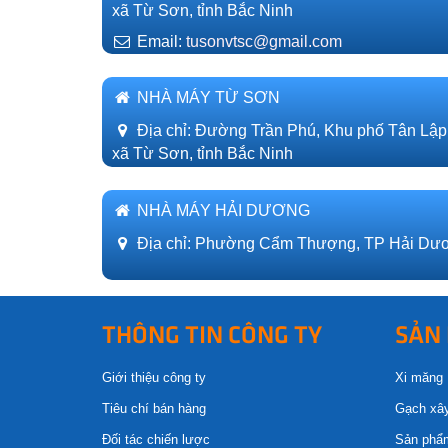
xã Từ Sơn, tỉnh Bắc Ninh
Email:
tusonvtsc@gmail.com
NHÀ MÁY TỪ SƠN
Địa chỉ: Đường Trần Phú, Khu phố Tân Lập
xã Từ Sơn, tỉnh Bắc Ninh
NHÀ MÁY HẢI DƯƠNG
Địa chỉ: Phường Cẩm Thượng, TP Hải Dươ
THÔNG TIN CÔNG TY
SẢN
Giới thiệu công ty
Xi măng
Tiêu chí bán hàng
Gạch xâ
Đối tác chiến lược
Sản phẩ