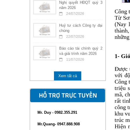
Nghị quyết HĐQT quý 3
năm 2026
Công t
24/07/2026
Từ Sơn
(Nay 
Huỷ tư cách Công ty đại
thành
chúng
những 
22/07/2026
Báo cáo tài chính quý 2
và giải trình năm 2026
1- Giớ
11/07/2026
Được t
với đ
Xem tất cả
Công t
triệu 
mã, c
HỖ TRỢ TRỰC TUYẾN
rất ti
công t
Mr. Duy - 0982.355.291
khu vu
trúc m
Mr.Quang- 0947.888.908
Hiện 