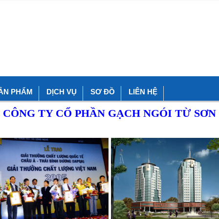
ẢN PHẨM
DỊCH VỤ
SƠ ĐỒ
LIÊN HỆ
CÔNG TY CỔ PHẦN GẠCH NGÓI TỪ SƠN