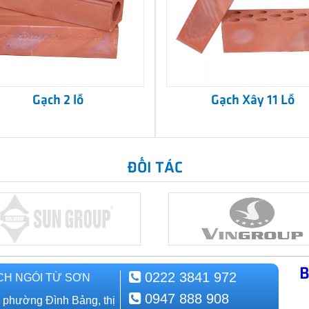
Gạch 2 lỗ
Gạch Xây 11 Lỗ
ĐỐI TÁC
B
0222 3841 972
CH NGÓI TỪ SƠN
0947 888 908
, phường Đình Bảng, thị