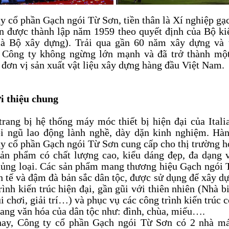
y cổ phần Gạch ngói Từ Sơn, tiền thân là Xí nghiệp gạ
 được thành lập năm 1959 theo quyết định của Bộ ki
là Bộ xây dựng). Trải qua gần 60 năm xây dựng và 
, Công ty không ngừng lớn mạnh và đã trở thành một
đơn vị sản xuất vật liệu xây dựng hàng đầu Việt Nam.
i thiệu chung
rang bị hệ thống máy móc thiết bị hiện đại của Itali
ội ngũ lao động lành nghề, dày dặn kinh nghiệm. Hà
y cổ phần Gạch ngói Từ Sơn cung cấp cho thị trường 
sản phẩm có chất lượng cao, kiểu dáng đẹp, đa dạng
hủng loại. Các sản phẩm mang thương hiệu Gạch ngói 
nh tế và đậm đà bản sắc dân tộc, được sử dụng để xây d
rình kiến trúc hiện đại, gần gũi với thiên nhiên (Nhà bi
i chơi, giải trí…) và phục vụ các công trình kiến trúc c
ang văn hóa của dân tộc như: đình, chùa, miếu….
nay, Công ty cổ phần Gạch ngói Từ Sơn có 2 nhà má