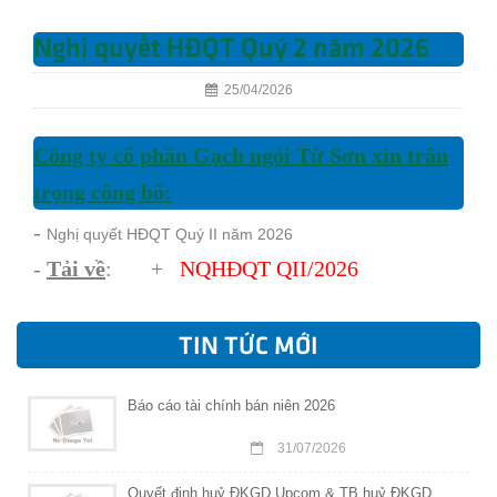
Nghị quyết HĐQT Quý 2 năm 2026
25/04/2026
Công ty cổ phần Gạch ngói Từ Sơn xin trân
trọng công bố:
-
Nghị quyết HĐQT Quý II năm 2026
-
Tải về
: +
NQHĐQT QII/202
6
TIN TỨC MỚI
Báo cáo tài chính bán niên 2026
31/07/2026
Quyết định huỷ ĐKGD Upcom & TB huỷ ĐKGD