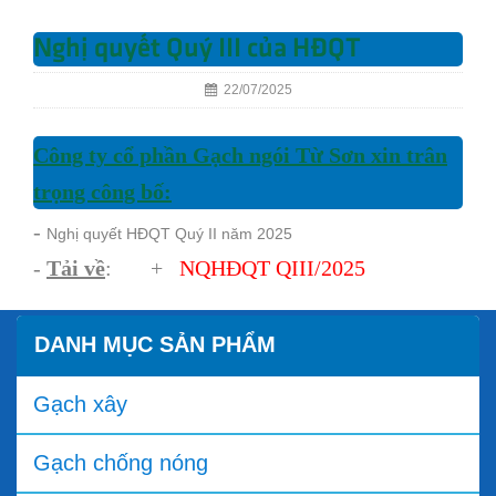
Nghị quyết Quý III của HĐQT
22/07/2025
Công ty cổ phần Gạch ngói Từ Sơn xin trân
trọng công bố:
-
Nghị quyết HĐQT Quý II năm 2025
-
Tải về
: +
NQHĐQT QIII/202
5
DANH MỤC SẢN PHẨM
Gạch xây
Gạch chống nóng