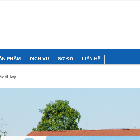
ẢN PHẨM
DỊCH VỤ
SƠ ĐỒ
LIÊN HỆ
Ngói lợp