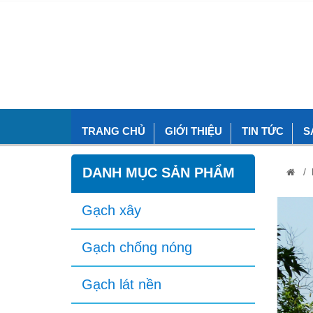
TRANG CHỦ
GIỚI THIỆU
TIN TỨC
S
DANH MỤC SẢN PHẨM
/
Gạch xây
Gạch chống nóng
Gạch lát nền