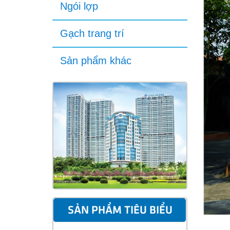
Ngói lợp
Gạch trang trí
Sản phẩm khác
SẢN PHẨM TIÊU BIỂU