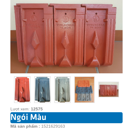
Lượt xem:
12575
Ngói Màu
Mã sản phẩm :
1521629163