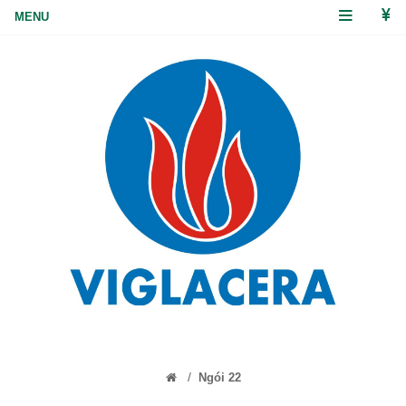
/
Ngói 22