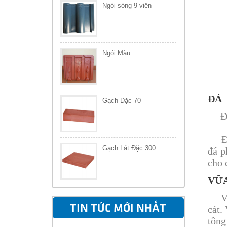
Ngói sóng 9 viên
Ngói Màu
ĐÁ
Gạch Đặc 70
Đá x
Đá v
Gạch Lát Đặc 300
đá p
cho 
VỮ
Vữa 
cát.
TIN TỨC MỚI NHẤT
tông