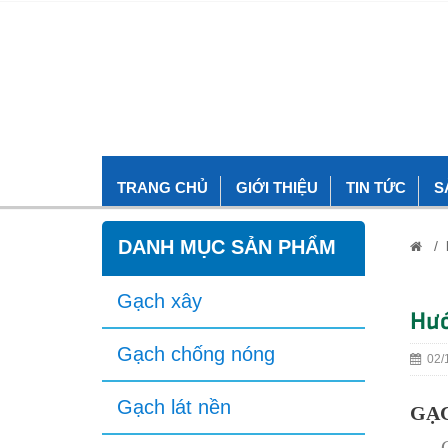
TRANG CHỦ
GIỚI THIỆU
TIN TỨC
S
DANH MỤC SẢN PHẨM
/
Gạch xây
Hướ
Gạch chống nóng
02/1
Gạch lát nền
GẠ
Gạch