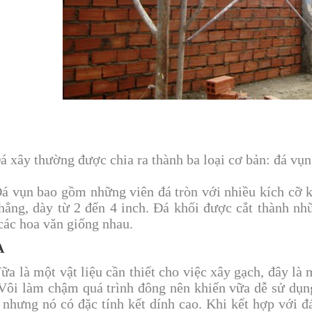
ây thường được chia ra thành ba loại cơ bản: đá vụn,
ụn bao gồm những viên đá tròn với nhiều kích cỡ k
hẳng, dày từ 2 đến 4 inch. Đá khối được cắt thành n
các hoa văn giống nhau.
A
là một vật liệu cần thiết cho việc xây gạch, đây là m
 Vôi làm chậm quá trình đông nên khiến vữa dễ sử dụ
 nhưng nó có đặc tính kết dính cao. Khi kết hợp với đ