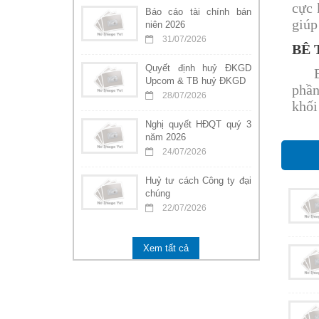
cực 
Báo cáo tài chính bán
giúp
niên 2026
31/07/2026
BÊ 
Quyết định huỷ ĐKGD
Bê t
Upcom & TB huỷ ĐKGD
phần
28/07/2026
khối
Nghị quyết HĐQT quý 3
năm 2026
24/07/2026
Huỷ tư cách Công ty đại
chúng
22/07/2026
Xem tất cả