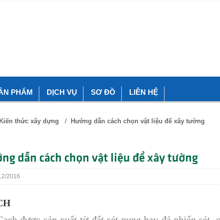
ẢN PHẨM
DỊCH VỤ
SƠ ĐỒ
LIÊN HỆ
/
Kiến thức xây dựng
Hướng dẫn cách chọn vật liệu để xây tường
ng dẫn cách chọn vật liệu để xây tường
2/2016
CH
 được sản xuất từ đất sét nung hay đá phiến sét, c