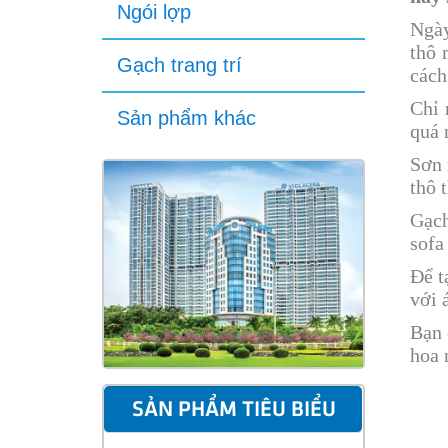
Ngói lợp
Ngày
thô 
Gạch trang trí
cách
Chỉ 
Sản phẩm khác
quá 
Sơn 
thô 
Gạch
sofa
Để t
với 
Bạn 
hoa 
SẢN PHẨM TIÊU BIỂU