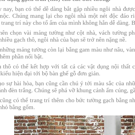
 nay, bạn có thể dễ dàng bắt gặp nhiều ngôi nhà được 
mộc. Chúng mang lại cho ngôi nhà một nét độc đáo r
 trang trí này cho tổ ấm của mình không hẳn dễ dàng. B
nên chọn vài mảng tường như cột nhà, vách tường 
nhiều gạch thô, ngôi nhà của bạn sẽ trở nên nặng nề.
những mảng tường còn lại bằng gam màu như nâu, v
thêm phần nổi bật.
 thô có thể kết hợp với tất cả các vật dụng nội thất
 kiểu hiện đại tới bộ bàn ghế gỗ đơn giản.
ạo sự hài hòa, bạn cũng cần chú ý tới màu sắc của nhữ
ánh đèn trắng. Chúng sẽ phá vỡ khung cảnh ấm cúng, gầ
cũng có thể trang trí thêm cho bức tường gạch bằng nh
nhỏ bằng gốm.