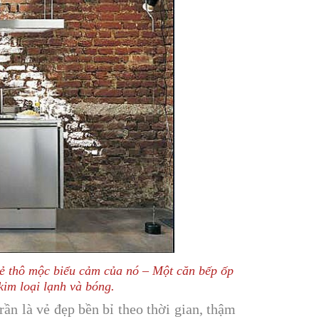
 vẻ thô mộc biểu cảm của nó – Một căn bếp ốp
kim loại lạnh và bóng.
rần là vẻ đẹp bền bỉ theo thời gian, thậm