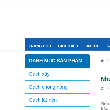
TRANG CHỦ
GIỚI THIỆU
TIN TỨC
S
DANH MỤC SẢN PHẨM
/
Gạch xây
Nhữ
Gạch chống nóng
02/1
Gạch lát nền
Nếu 
hãy 