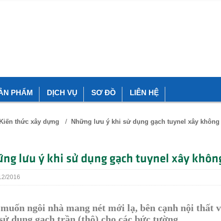
ẢN PHẨM
DỊCH VỤ
SƠ ĐỒ
LIÊN HỆ
/
Kiến thức xây dựng
Những lưu ý khi sử dụng gạch tuynel xây không 
ng lưu ý khi sử dụng gạch tuynel xây không
2/2016
muốn ngôi nhà mang nét mới lạ, bên cạnh nội thất vớ
sử dụng gạch trần (thô) cho các bức tường.