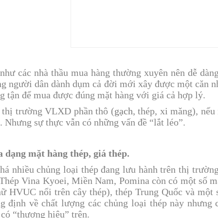
như các nhà thầu mua hàng thường xuyên nên dễ dàng 
g người dân dành dụm cả đời mới xây được một căn nhà
g tận để mua được đúng mặt hàng với giá cả hợp lý.
 thị trường VLXD phần thô (
gạch
, thép, xi măng), nếu
. Nhưng sự thực vẫn có những vấn đề “lắt léo”.
a dạng mặt hàng thép, giá thép.
há nhiều chủng loại thép đang lưu hành trên thị trườn
Thép Vina Kyoei, Miền Nam, Pomina còn có một số mặ
hữ HVUC nổi trên cây thép), thép Trung Quốc và một 
g định về chất lượng các chủng loại thép này nhưng c
 có “thương hiệu” trên.