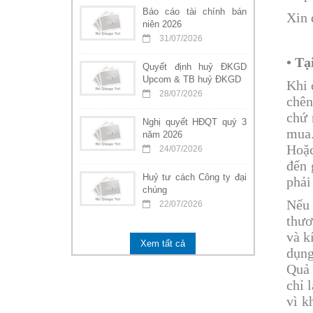
Báo cáo tài chính bán
Xin 
niên 2026
31/07/2026
• Tạ
Quyết định huỷ ĐKGD
Upcom & TB huỷ ĐKGD
Khi 
28/07/2026
chên
chứ 
Nghị quyết HĐQT quý 3
mua.
năm 2026
Hoặc
24/07/2026
đến 
Huỷ tư cách Công ty đại
phải
chúng
Nếu 
22/07/2026
thươ
và k
Xem tất cả
dụng
Quả 
chỉ 
vì k