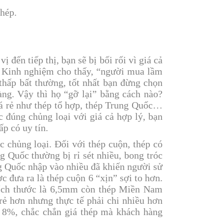
thép.
 đến tiếp thị, bạn sẽ bị bối rối vì giá cả
o. Kinh nghiệm cho thấy, “người mua lầm
thấp bất thường, tốt nhất bạn đừng chọn
ng. Vậy thì họ “gỡ lại” bằng cách nào?
iá rẻ như thép tổ hợp, thép Trung Quốc…
 đúng chủng loại với giá cả hợp lý, bạn
ấp có uy tín.
 chủng loại. Đối với thép cuộn, thép có
g Quốc thường bị rỉ sét nhiều, bong tróc
g Quốc nhập vào nhiều đã khiến người sử
 đưa ra là thép cuộn 6 “xịn” sợi to hơn.
kích thước là 6,5mm còn thép Miền Nam
ẻ hơn nhưng thực tế phải chi nhiều hơn
~ 8%, chắc chắn giá thép mà khách hàng