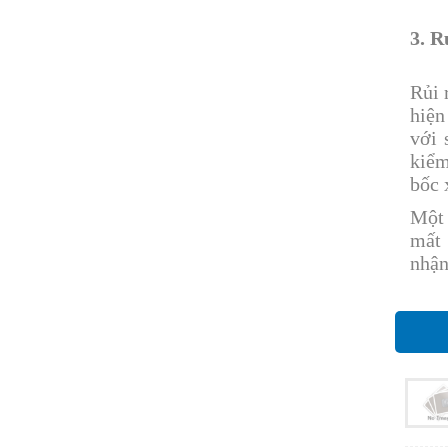
3. R
Rủi 
hiện
với 
kiểm
bốc 
Một 
mất 
nhận