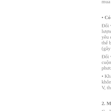
mua 
• Có
Đối 
lượn
yêu 
thể 
(gây
Đối 
cuộn
phươ
• Kh
khôn
V, t
2. M