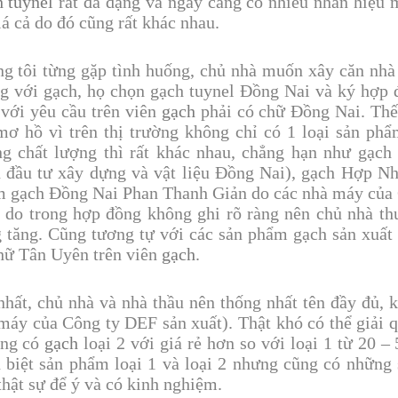
 tuynel
rất đa dạng và ngày càng có nhiều nhãn hiệu m
iá cả do đó cũng rất khác nhau.
g tôi từng gặp tình huống, chủ nhà muốn xây căn nhà 
g với gạch, họ chọn gạch tuynel Đồng Nai và ký hợp 
 với yêu cầu trên viên
gạch
phải có chữ Đồng Nai. Th
mơ hồ vì trên thị trường không chỉ có 1 loại sản ph
g chất lượng thì rất khác nhau, chẳng hạn như gạc
 đầu tư xây dựng và vật liệu Đồng Nai), gạch Hợp N
 gạch Đồng Nai Phan Thanh Giản do các nhà máy của
í do trong hợp đồng không ghi rõ ràng nên chủ nhà thườ
 tăng. Cũng tương tự với các sản phẩm gạch sản xuất
hữ Tân Uyên trên viên
gạch
.
nhất, chủ nhà và nhà thầu nên thống nhất tên đầy đủ,
máy của Công ty DEF sản xuất). Thật khó có thể giải q
ờng có
gạch
loại 2 với giá rẻ hơn so với loại 1 từ 20 
 biệt sản phẩm loại 1 và loại 2 nhưng cũng có những
thật sự để ý và có kinh nghiệm.