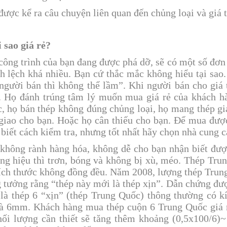
được kể ra câu chuyện liên quan đến chủng loại và giá 
i sao giá rẻ?
công trình của bạn đang được phá dỡ, sẽ có một số đơn vị
h lệch khá nhiều. Bạn cứ thắc mắc không hiểu tại sa
người bán thì không thể lầm”. Khi người bán cho giá 
 Họ đánh trúng tâm lý muốn mua giá rẻ của khách hà
, họ bán thép không đúng chủng loại, họ mang thép g
giao cho bạn. Hoặc họ cân thiếu cho bạn. Để mua được
 biết cách kiểm tra, nhưng tốt nhất hãy chọn nhà cung c
không rành hàng hóa, không dễ cho bạn nhận biết được
ng hiệu thì trơn, bóng và không bị xù, méo. Thép Trun
ích thước không đồng đều. Năm 2008, lượng thép Trun
 tưởng rằng “thép này mới là thép xịn”. Dẫn chứng được
là thép 6 “xịn” (thép Trung Quốc) thông thường có 
là 6mm. Khách hàng mua thép cuộn 6 Trung Quốc giá r
hối lượng cần thiết sẽ tăng thêm khoảng (0,5x100/6)