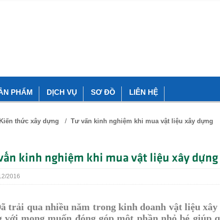
ẢN PHẨM
DỊCH VỤ
SƠ ĐỒ
LIÊN HỆ
/
Kiến thức xây dựng
Tư vấn kinh nghiệm khi mua vật liệu xây dựng
vấn kinh nghiệm khi mua vật liệu xây dựng
2/2016
rải qua nhiều năm trong kinh doanh vật liệu xây 
 với mong muốn đóng góp một phần nhỏ bé giúp q