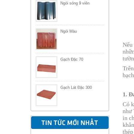
Ngói sóng 9 viên
Ngói Màu
Nếu 
nhữn
tườn
Gạch Đặc 70
Trên
bạch
Gạch Lát Đặc 300
1. Đ
Có k
như 
in c
TIN TỨC MỚI NHẤT
khẳn
thép