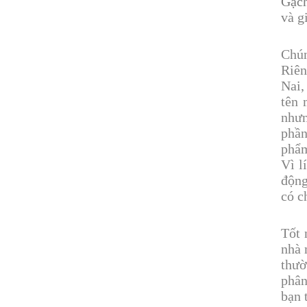
Gạch
và g
Chún
Riên
Nai,
tên 
nhưn
phần
phẩm
Vì l
động
có c
Tốt 
nhà 
thư
phân
bạn 