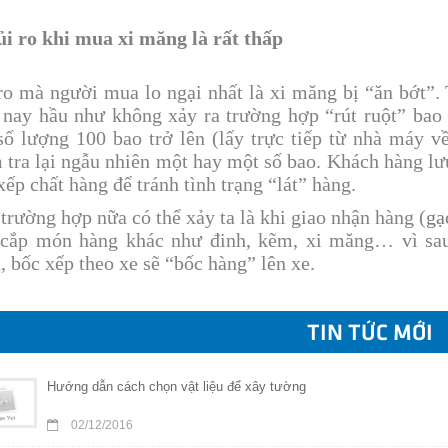
ủi ro khi mua xi măng là rất thấp
ro mà người mua lo ngại nhất là xi măng bị “ăn bớt”. 
 nay hầu như không xảy ra trường hợp “rút ruột” bao
số lượng 100 bao trở lên (lấy trực tiếp từ nhà máy v
 tra lại ngẫu nhiên một hay một số bao. Khách hàng lư
xếp chất hàng để tránh tình trạng “lát” hàng.
trường hợp nữa có thể xảy ta là khi giao nhận hàng (
gạ
cắp món hàng khác như đinh, kẽm, xi măng… vì sau
, bốc xếp theo xe sẽ “bốc hàng” lên xe.
TIN TỨC MỚI
Hướng dẫn cách chọn vật liệu để xây tường
02/12/2016