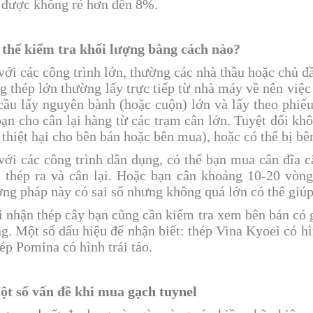
được không rẻ hơn đến 8%.
 thể kiểm tra khối lượng bằng cách nào?
với các công trình lớn, thường các nhà thầu hoặc chủ đ
g thép lớn thường lấy trực tiếp từ nhà máy về nên việc
cầu lấy nguyên bành (hoặc cuộn) lớn và lấy theo phiế
bạn cho cân lại hàng từ các trạm cân lớn. Tuyệt đối khô
 thiệt hại cho bên bán hoặc bên mua), hoặc có thể bị bên
với các công trình dân dụng, có thể bạn mua cân đĩa 
 thép ra và cân lại. Hoặc bạn cân khoảng 10-20 vòng
ng pháp này có sai số nhưng không quá lớn có thể giúp
i nhận thép cây bạn cũng cần kiểm tra xem bên bán có 
g. Một số dấu hiệu để nhận biết: thép Vina Kyoei có 
hép Pomina có hình trái táo.
ột số vấn đề khi mua
gạch tuynel