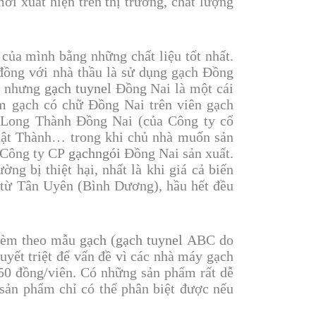
ới xuất hiện trên thị trường, chất lượng
của mình bằng những chất liệu tốt nhất.
đồng với nhà thầu là sử dụng gạch Đồng
ế nhưng
gạch tuynel
Đồng Nai là một cái
ẩm gạch có chữ Đồng Nai trên viên gạch
h Long Thành Đồng Nai (của Công ty cổ
hật Thành… trong khi chủ nhà muốn sản
 Công ty CP
gạch
ngói
Đồng Nai sản xuất.
ng bị thiệt hại, nhất là khi giá cả biến
 từ Tân Uyên (Bình Dương), hầu hết đều
 kèm theo mẫu
gạch
(
gạch tuynel
ABC do
uyết triệt để vấn đề vì các nhà máy gạch
– 50 đồng/viên. Có những sản phẩm rất dễ
 sản phẩm chỉ có thể phân biệt được nếu