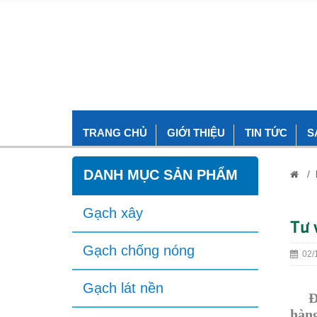
TRANG CHỦ
GIỚI THIỆU
TIN TỨC
S
DANH MỤC SẢN PHẨM
/
Gạch xây
Tư 
Gạch chống nóng
02/1
Gạch lát nền
Đã t
hàng