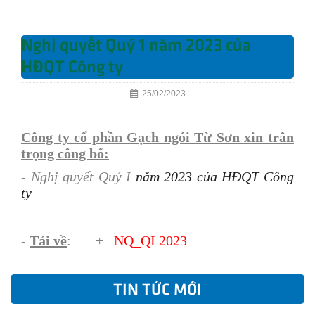
Nghị quyết Quý 1 năm 2023 của
HĐQT Công ty
25/02/2023
Công ty cổ phần Gạch ngói Từ Sơn xin trân
trọng công bố:
- Nghị quyết Quý I
năm 2023 của HĐQT Công
ty
-
Tải về
: +
NQ
_
QI
2023
TIN TỨC MỚI