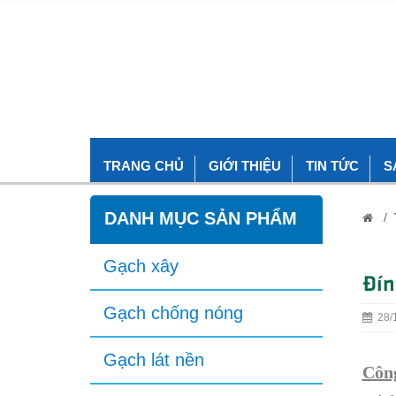
TRANG CHỦ
GIỚI THIỆU
TIN TỨC
S
DANH MỤC SẢN PHẨM
/
Gạch xây
Đín
Gạch chống nóng
28/1
Gạch lát nền
Công