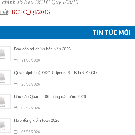
 chính số liệu BCTC Quý I/2013
 về
:
BCT
C_QI/2013
TIN TỨC MỚI
Báo cáo tài chính bán niên 2026
31/07/2026
Quyết định huỷ ĐKGD Upcom & TB huỷ ĐKGD
28/07/2026
Báo cáo Quản trị 06 tháng đầu năm 2026
02/07/2026
Hợp đồng kiểm toán 2026
05/06/2026