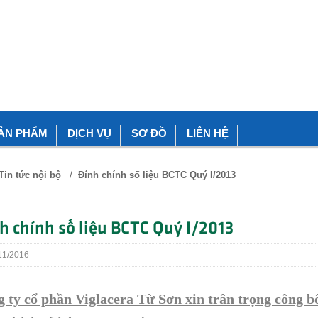
ẢN PHẨM
DỊCH VỤ
SƠ ĐỒ
LIÊN HỆ
/
Tin tức nội bộ
Đính chính số liệu BCTC Quý I/2013
h chính số liệu BCTC Quý I/2013
1/2016
 ty cổ phần Viglacera Từ Sơn xin trân trọng công b