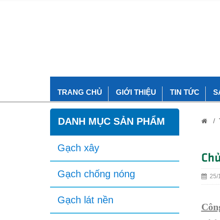
TRANG CHỦ
GIỚI THIỆU
TIN TỨC
S
DANH MỤC SẢN PHẨM
/
Gạch xây
Chủ
Gạch chống nóng
25/1
Gạch lát nền
Công