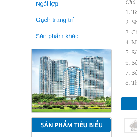
Chủ 
Ngói lợp
1. T
Gạch trang trí
2. S
3. C
Sản phẩm khác
4. M
5. S
6. S
7. S
8. T
SẢN PHẨM TIÊU BIỂU