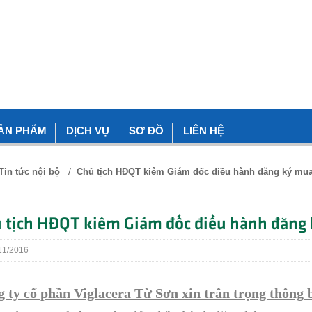
ẢN PHẨM
DỊCH VỤ
SƠ ĐỒ
LIÊN HỆ
/
Tin tức nội bộ
Chủ tịch HĐQT kiêm Giám đốc điều hành đăng ký mua
 tịch HĐQT kiêm Giám đốc điều hành đăng 
1/2016
 ty cổ phần Viglacera Từ Sơn xin trân trọng thông 