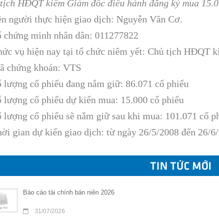
tịch HĐQT kiêm Giám đốc điều hành đăng ký mua 15.0
ên người thực hiện giao dịch: Nguyễn Văn Cơ.
ố chứng minh nhân dân: 011277822
hức vụ hiện nay tại tổ chức niêm yết: Chủ tịch HĐQT 
ã chứng khoán: VTS
ố lượng cổ phiếu đang nắm giữ: 86.071 cổ phiếu
ố lượng cổ phiếu dự kiến mua: 15.000 cổ phiếu
ố lượng cổ phiếu sẽ nắm giữ sau khi mua: 101.071 cổ p
hời gian dự kiến giao dịch: từ ngày 26/5/2008 đến 26/6
TIN TỨC MỚI
Báo cáo tài chính bán niên 2026
31/07/2026