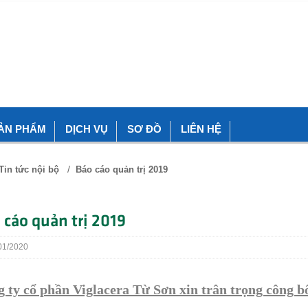
ẢN PHẨM
DỊCH VỤ
SƠ ĐỒ
LIÊN HỆ
/
Tin tức nội bộ
Báo cáo quản trị 2019
 cáo quản trị 2019
1/2020
 ty cổ phần Viglacera Từ Sơn xin trân trọng công b