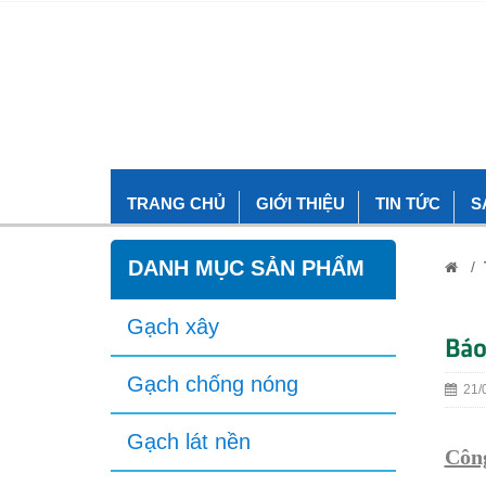
TRANG CHỦ
GIỚI THIỆU
TIN TỨC
S
DANH MỤC SẢN PHẨM
/
Gạch xây
Báo
Gạch chống nóng
21/0
Gạch lát nền
Công