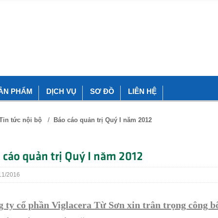
ẢN PHẨM
DỊCH VỤ
SƠ ĐỒ
LIÊN HỆ
/
Tin tức nội bộ
Báo cáo quản trị Quý I năm 2012
 cáo quản trị Quý I năm 2012
1/2016
 ty cổ phần Viglacera Từ Sơn xin trân trọng công b