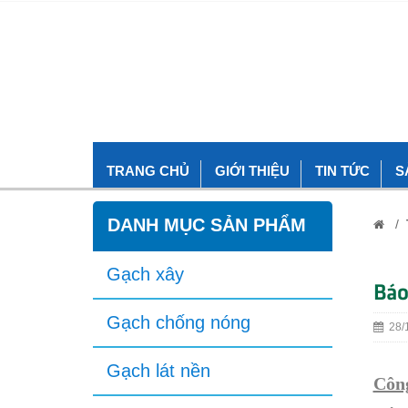
TRANG CHỦ
GIỚI THIỆU
TIN TỨC
S
DANH MỤC SẢN PHẨM
/
Gạch xây
Báo
Gạch chống nóng
28/1
Gạch lát nền
Công