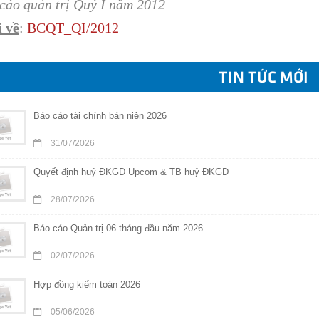
cáo quản trị Quý I năm 2012
 về
:
BC
QT_
QI/
201
2
TIN TỨC MỚI
Báo cáo tài chính bán niên 2026
31/07/2026
Quyết định huỷ ĐKGD Upcom & TB huỷ ĐKGD
28/07/2026
Báo cáo Quản trị 06 tháng đầu năm 2026
02/07/2026
Hợp đồng kiểm toán 2026
05/06/2026