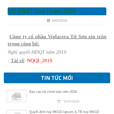
NQ HĐQT Quý I năm 2019
16/02/2019
Công ty cổ phần Viglacera Từ Sơn xin trân
trọng công bố:
Nghị quyết HĐQT năm 2019.
-
Tải về
:
NQQI
_201
9
TIN TỨC MỚI
Báo cáo tài chính bán niên 2026
31/07/2026
Quyết định huỷ ĐKGD Upcom & TB huỷ ĐKGD