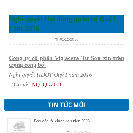
Nghị quyết Hội đồng quản trị Quý I
năm 2016
01/12/2016
Công ty cổ phần Viglacera Từ Sơn xin trân
trọng công bố:
Nghị quyết HĐQT Quý I năm 2016
-
Tải về
:
N
Q
_QI/201
6
TIN TỨC MỚI
Báo cáo tài chính bán niên 2026
31/07/2026