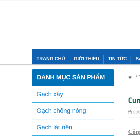
TRANG CHỦ
GIỚI THIỆU
TIN TỨC
S
DANH MỤC SẢN PHẨM
/
Gạch xây
Cun
Gạch chống nóng
08/0
Gạch lát nền
Công