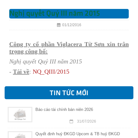
Nghị quyết Quý III năm 2015
01/12/2016
Công ty cổ phần Viglacera Từ Sơn xin trân
trọng công bố:
Nghị quyết Quý III năm 2015
-
Tải về
:
N
Q
_QIII/2015
TIN TỨC MỚI
Báo cáo tài chính bán niên 2026
31/07/2026
Quyết định huỷ ĐKGD Upcom & TB huỷ ĐKGD