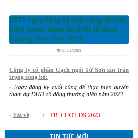
CBTT ngày đăng ký cuổi cùng để thực
hiện quyền tham dự ĐHĐ cổ đông
thường niên năm 2023
05/01/2023
Công ty cổ phần Gạch ngói Từ Sơn xin trân
trọng công bố:
- N
gày đăng ký cuổi cùng để thực hiện quyền
tham dự ĐHĐ cổ đông thường niên năm 2023
-
Tải về
: +
TB_CHOT DS 2023
TIN TỨC MỚI