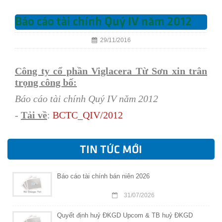
Báo cáo tài chính Quý IV năm 2012
29/11/2016
Công ty cổ phần Viglacera Từ Sơn xin trân
trọng công bố:
Báo cáo tài chính Quý IV năm 2012
-
Tải về
:
BCTC_Q
I
V
/
2012
TIN TỨC MỚI
Báo cáo tài chính bán niên 2026
31/07/2026
Quyết định huỷ ĐKGD Upcom & TB huỷ ĐKGD