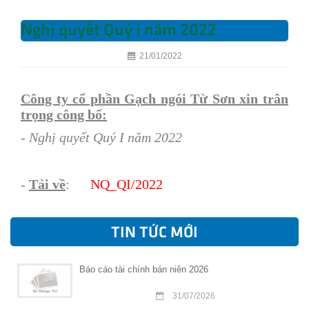
Nghị quyết Quý I năm 2022
21/01/2022
Công ty cổ phần Gạch ngói Từ Sơn xin trân
trọng công bố:
- Nghị quyết Quý I năm 2022
-
Tải về
:
NQ
_QI/
202
2
TIN TỨC MỚI
Báo cáo tài chính bán niên 2026
31/07/2026