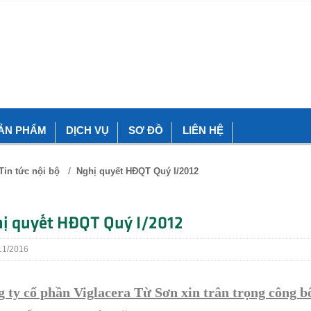
ẢN PHẨM
DỊCH VỤ
SƠ ĐỒ
LIÊN HỆ
/
Tin tức nội bộ
Nghị quyết HĐQT Quý I/2012
ị quyết HĐQT Quý I/2012
1/2016
 ty cổ phần Viglacera Từ Sơn xin trân trọng công b