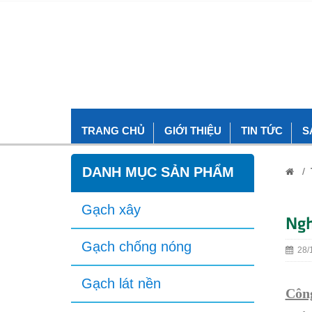
TRANG CHỦ
GIỚI THIỆU
TIN TỨC
S
DANH MỤC SẢN PHẨM
/
Gạch xây
Ngh
Gạch chống nóng
28/1
Gạch lát nền
Công