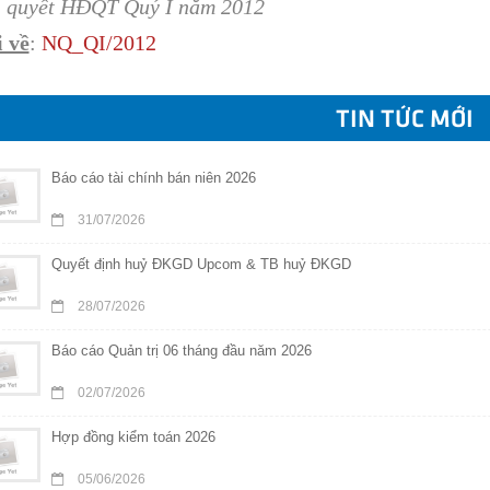
 quyết HĐQT Quý I năm 2012
 về
:
NQ_QI/201
2
TIN TỨC MỚI
Báo cáo tài chính bán niên 2026
31/07/2026
Quyết định huỷ ĐKGD Upcom & TB huỷ ĐKGD
28/07/2026
Báo cáo Quản trị 06 tháng đầu năm 2026
02/07/2026
Hợp đồng kiểm toán 2026
05/06/2026