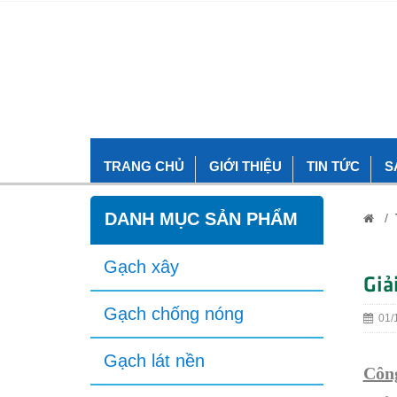
TRANG CHỦ
GIỚI THIỆU
TIN TỨC
S
DANH MỤC SẢN PHẨM
/
Gạch xây
Giả
Gạch chống nóng
01/1
Gạch lát nền
Công