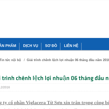
ẢN PHẨM
DỊCH VỤ
SƠ ĐỒ
LIÊN HỆ
/
Tin tức nội bộ
Giải trình chênh lệch lợi nhuận 06 tháng đầu năm 201
i trình chênh lệch lợi nhuận 06 tháng đầ
2/2016
 ty cổ phần Viglacera Từ Sơn xin trân trọng công b