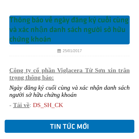
Thông báo về ngày đăng ký cuối cùng
và xác nhận danh sách người sở hữu
chứng khoán
25/01/2017
Công ty cổ phần Viglacera Từ Sơn xin trân
trọng thông báo:
Ngày đăng ký cuối cùng và xác nhận danh sách
người sở hữu chứng khoán
-
Tải về
:
D
S_SH_CK
TIN TỨC MỚI