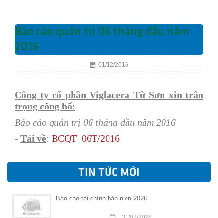
Báo cáo quản trị 06 tháng đầu năm
2016
01/12/2016
Công ty cổ phần Viglacera Từ Sơn xin trân
trọng công bố:
Báo cáo quản trị 06 tháng đầu năm 2016
-
Tải về
:
B
CQT
_06T/201
6
TIN TỨC MỚI
Báo cáo tài chính bán niên 2026
31/07/2026