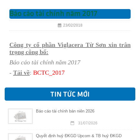
Báo cáo tài chính năm 2017
23/02/2018
Công ty cổ phần Viglacera Từ Sơn xin trân
trọng công bố:
Báo cáo tài chính năm 2017
-
Tải về
:
BC
TC
_2017
TIN TỨC MỚI
Báo cáo tài chính bán niên 2026
31/07/2026
Quyết định huỷ ĐKGD Upcom & TB huỷ ĐKGD