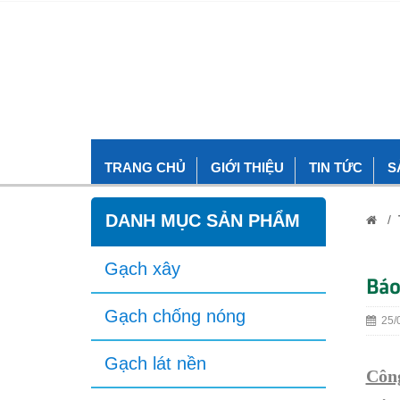
TRANG CHỦ
GIỚI THIỆU
TIN TỨC
S
DANH MỤC SẢN PHẨM
/
Gạch xây
Bá
Gạch chống nóng
25/0
Gạch lát nền
Công