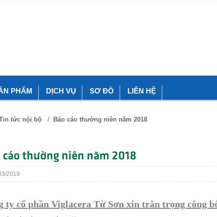
ẢN PHẨM
DỊCH VỤ
SƠ ĐỒ
LIÊN HỆ
/
Tin tức nội bộ
Báo cáo thường niên năm 2018
o cáo thường niên năm 2018
3/2019
 ty cổ phần Viglacera Từ Sơn xin trân trọng công b