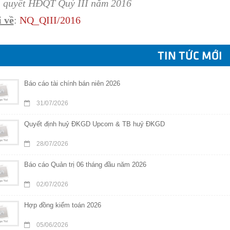
 quyết HĐQT Quý III năm 2016
 về
:
N
Q
_QIII/201
6
TIN TỨC MỚI
Báo cáo tài chính bán niên 2026
31/07/2026
Quyết định huỷ ĐKGD Upcom & TB huỷ ĐKGD
28/07/2026
Báo cáo Quản trị 06 tháng đầu năm 2026
02/07/2026
Hợp đồng kiểm toán 2026
05/06/2026