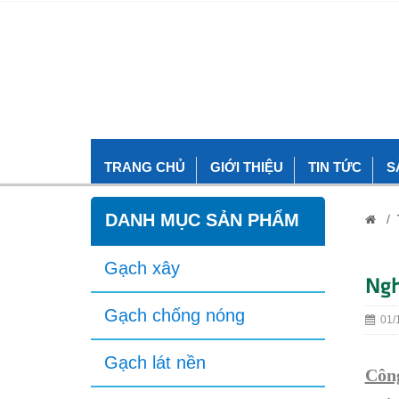
TRANG CHỦ
GIỚI THIỆU
TIN TỨC
S
DANH MỤC SẢN PHẨM
/
Gạch xây
Ngh
Gạch chống nóng
01/1
Gạch lát nền
Công