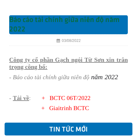
Báo cáo tài chính giữa niên độ năm
2022
03/08/2022
Công ty cổ phần Gạch ngói Từ Sơn xin trân
trọng công bố:
năm 2022
- Báo cáo tài chính giữa niên độ
-
Tải về
:
+
BCTC 06T/2022
+
Giaitrinh BCTC
TIN TỨC MỚI