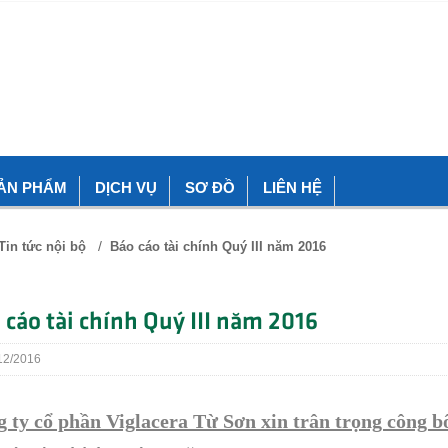
ẢN PHẨM
DỊCH VỤ
SƠ ĐỒ
LIÊN HỆ
/
Tin tức nội bộ
Báo cáo tài chính Quý III năm 2016
 cáo tài chính Quý III năm 2016
2/2016
 ty cổ phần Viglacera Từ Sơn xin trân trọng công b