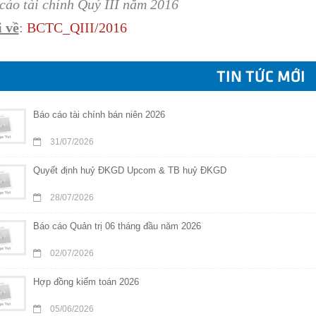
cáo tài chính Quý III năm 2016
 về
:
B
CT
C
_QIII/201
6
TIN TỨC MỚI
Báo cáo tài chính bán niên 2026
31/07/2026
Quyết định huỷ ĐKGD Upcom & TB huỷ ĐKGD
28/07/2026
Báo cáo Quản trị 06 tháng đầu năm 2026
02/07/2026
Hợp đồng kiểm toán 2026
05/06/2026