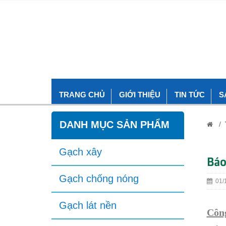
TRANG CHỦ
GIỚI THIỆU
TIN TỨC
S
DANH MỤC SẢN PHẨM
/
Gạch xây
Báo
Gạch chống nóng
01/1
Gạch lát nền
Công