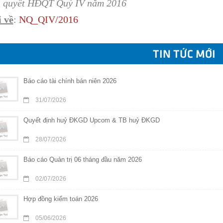
 quyết HĐQT Quý IV năm 2016
 về
:
N
Q
_QIV/201
6
TIN TỨC MỚI
Báo cáo tài chính bán niên 2026
31/07/2026
Quyết định huỷ ĐKGD Upcom & TB huỷ ĐKGD
28/07/2026
Báo cáo Quản trị 06 tháng đầu năm 2026
02/07/2026
Hợp đồng kiểm toán 2026
05/06/2026