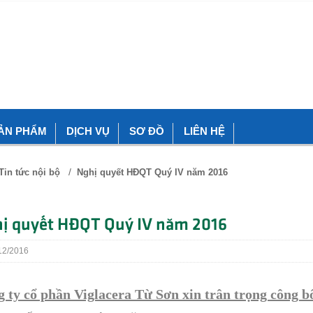
ẢN PHẨM
DỊCH VỤ
SƠ ĐỒ
LIÊN HỆ
/
Tin tức nội bộ
Nghị quyết HĐQT Quý IV năm 2016
ị quyết HĐQT Quý IV năm 2016
2/2016
 ty cổ phần Viglacera Từ Sơn xin trân trọng công b