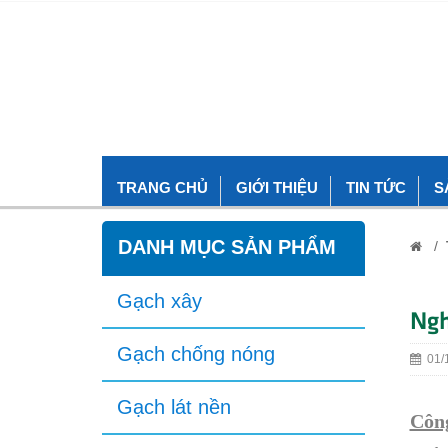
TRANG CHỦ
GIỚI THIỆU
TIN TỨC
S
DANH MỤC SẢN PHẨM
/
Gạch xây
Ngh
Gạch chống nóng
01/1
Gạch lát nền
Công