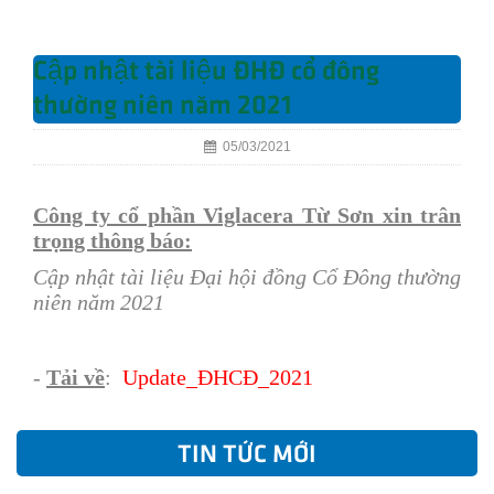
Cập nhật tài liệu ĐHĐ cổ đông
thường niên năm 2021
05/03/2021
Công ty cổ phần Viglacera Từ Sơn xin trân
trọng thông báo:
Cập nhật tài liệu Đại hội đồng Cổ Đông thường
niên năm 2021
-
Tải về
:
Update
_ĐHCĐ
_
202
1
TIN TỨC MỚI