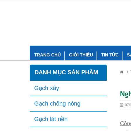
TRANG CHỦ
GIỚI THIỆU
TIN TỨC
S
DANH MỤC SẢN PHẨM
/
Gạch xây
Ngh
Gạch chống nóng
07/0
Gạch lát nền
Công