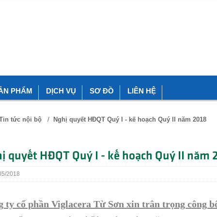
ẢN PHẨM
DỊCH VỤ
SƠ ĐỒ
LIÊN HỆ
/
Tin tức nội bộ
Nghị quyết HĐQT Quý I - kế hoạch Quý II năm 2018
ị quyết HĐQT Quý I - kế hoạch Quý II năm 
5/2018
 ty cổ phần Viglacera Từ Sơn xin trân trọng công b