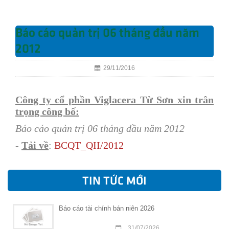
Báo cáo quản trị 06 tháng đầu năm
2012
29/11/2016
Công ty cổ phần Viglacera Từ Sơn xin trân
trọng công bố:
Báo cáo quản trị 06 tháng đầu năm 2012
-
Tải về
:
BC
QT_
QII/
201
2
TIN TỨC MỚI
Báo cáo tài chính bán niên 2026
31/07/2026